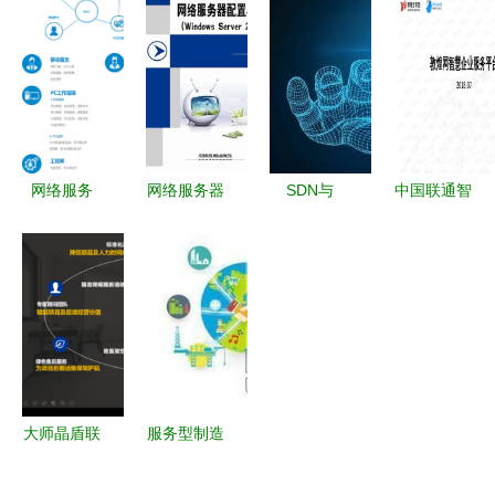
画册、彩
南 如何通
能精准决策
项目实践教
页、名片、
过切它网找
的网络信息
程 基于W
无碳单据隔
到优质模具
采集服务与
网络服务实
夜送达，价
加工与供应
系统
战指南
格透明生产
服务
厂家
网络服务
网络服务器
SDN与
中国联通智
数字化转型
管理与配置
NetFlowCoin
慧家庭网络
的核心驱动
构建与优化
赋能网络服
服务规范
力
网络服务的
务的永续性
构建全场
核心实践
研究
景、高品质
的家庭数字
生活新体验
大师晶盾联
服务型制造
手变形积木
业的网络化