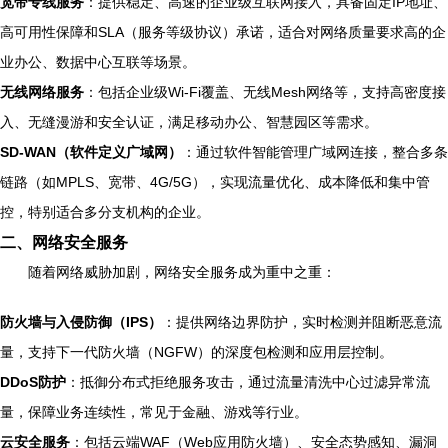
宽带专线服务
：提供稳定、高速的企业级互联网接入，具备固定IP地址、
高可用性保障和SLA（服务等级协议）承诺，适合对网络质量要求高的企
业办公、数据中心互联等场景。
无线网络服务
：包括企业级Wi-Fi覆盖、无线Mesh网络等，支持高密度接
入、无缝漫游和安全认证，满足移动办公、智慧园区等需求。
SD-WAN（软件定义广域网）
：通过软件智能管理广域网连接，整合多条
链路（如MPLS、宽带、4G/5G），实现流量优化、成本降低和集中管
控，特别适合多分支机构的企业。
二、网络安全服务
随着网络威胁加剧，网络安全服务成为重中之重：
防火墙与入侵防御（IPS）
：提供网络边界防护，实时检测并阻断恶意流
量，支持下一代防火墙（NGFW）的深度包检测和应用层控制。
DDoS防护
：抵御分布式拒绝服务攻击，通过流量清洗中心过滤异常流
量，保障业务连续性，常见于金融、游戏等行业。
云安全服务
：包括云端WAF（Web应用防火墙）、安全态势感知、漏洞