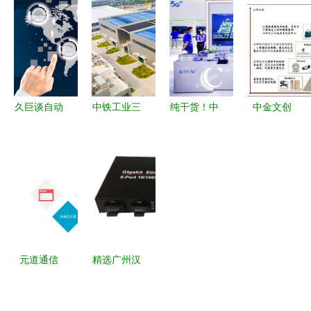
建与使用指
新篇章
南
久巨谈自动
中铁工业三
纯干货！中
中金文创
化行业 中
家单位荣获
国移动
推动中国软
国未来很长
2023年工
MWC2023
实力崛起的
一段时间都
信部智能制
上海展讲了
网络服务新
会是世界制
造示范工厂
啥？网络服
引擎
造业中心
及优秀场景
务篇全解析
称号，展现
网络服务新
元道通信
精选广州汉
高度
以卓越网络
信通信千兆
服务赋能数
二光八电口