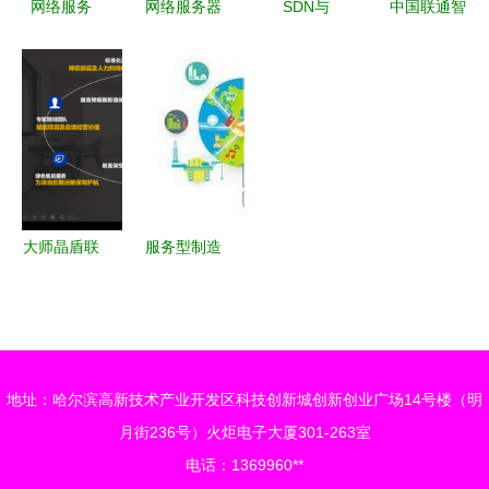
网络服务
网络服务器
SDN与
中国联通智
数字化转型
管理与配置
NetFlowCoin
慧家庭网络
的核心驱动
构建与优化
赋能网络服
服务规范
力
网络服务的
务的永续性
构建全场
核心实践
研究
景、高品质
的家庭数字
生活新体验
大师晶盾联
服务型制造
手变形积木
业的网络化
以全面战略
转型 赋能
合作构建酒
新质生产力
店装配式改
地址：哈尔滨高新技术产业开发区科技创新城创新创业广场14号楼（明
造新范式
月街236号）火炬电子大厦301-263室
电话：1369960**