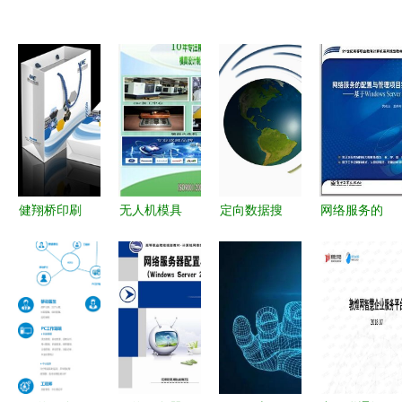
健翔桥印刷
无人机模具
定向数据搜
网络服务的
服务 专业
厂家选择指
集中心 赋
配置与管理
画册、彩
南 如何通
能精准决策
项目实践教
页、名片、
过切它网找
的网络信息
程 基于W
无碳单据隔
到优质模具
采集服务与
网络服务实
夜送达，价
加工与供应
系统
战指南
格透明生产
服务
厂家